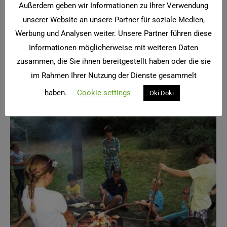
Außerdem geben wir Informationen zu Ihrer Verwendung
Projekte
Von
twister
28. Oktober 2012
unserer Website an unsere Partner für soziale Medien,
Werbung und Analysen weiter. Unsere Partner führen diese
„Viele Nationen unter einem Dach“, so lautete das
Informationen möglicherweise mit weiteren Daten
Motto unserer Projektwoche im September. In
zusammen, die Sie ihnen bereitgestellt haben oder die sie
jahrgangsübergreifenden Gruppen nähten die Kinder
im Rahmen Ihrer Nutzung der Dienste gesammelt
Flaggen, waren Reporter im eigenen Land, sangen und
begleiteten Lieder aus…
haben.
Cookie settings
Oki Doki