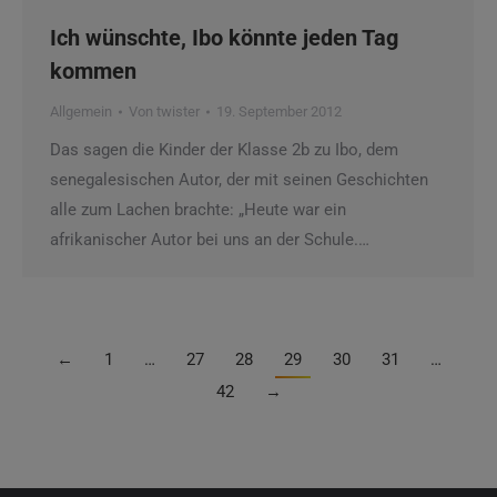
Ich wünschte, Ibo könnte jeden Tag
kommen
Allgemein
Von
twister
19. September 2012
Das sagen die Kinder der Klasse 2b zu Ibo, dem
senegalesischen Autor, der mit seinen Geschichten
alle zum Lachen brachte: „Heute war ein
afrikanischer Autor bei uns an der Schule.…
←
1
…
27
28
29
30
31
…
42
→