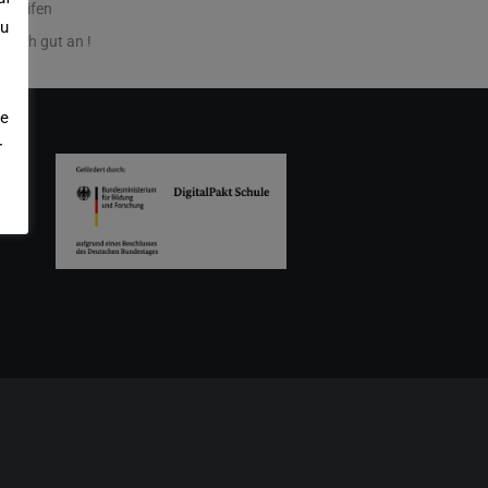
e Reifen
zu
t sich gut an !
ie
r