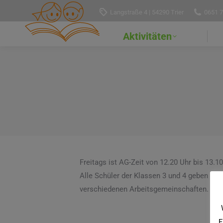
Langstraße 4 | 54290 Trier
0651 
Aktivitäten
Freitags ist AG-Zeit von 12.20 Uhr bis 13.10
Alle Schüler der Klassen 3 und 4 geben ih
verschiedenen Arbeitsgemeinschaften.
F