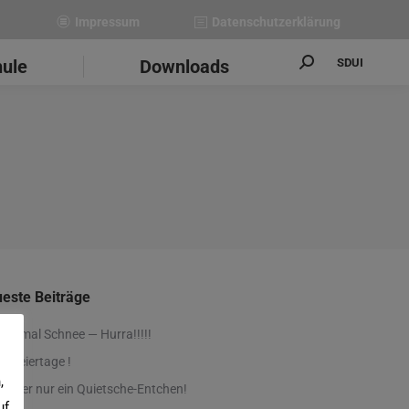
Impressum
Datenschutzerklärung
SDUI
hule
Downloads
Search:
este Beiträge
ich mal Schnee — Hurra!!!!!
e Feiertage !
,
 jeder nur ein Quietsche-Entchen!
uf