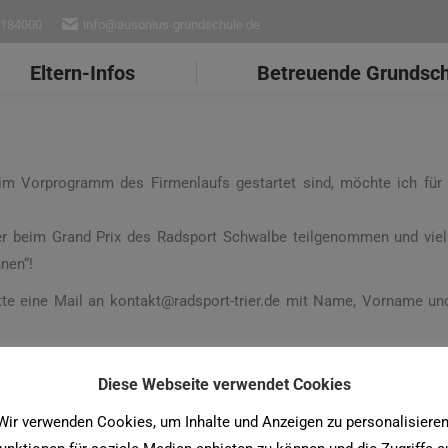
7184000
info@ausonius-grundschule.de
Eltern-Infos
Betreuende Grundsc
m Vorprogramm des Firmenlaufs gestartet sind, möchte ich für i
der beim Grand Prix des Radsport Schwalbe teilgenommen und viel
nnen“!
tte eine Mail an kontakt@radsport-trier.de mit Name, Vorname un
Start eigenständig abgeholt werden (Glockenstraße). Start ist v
 Helm mitbringen. Es gibt Preise und etwas Kinderprogramm (z.B
Diese Webseite verwendet Cookies
, wünsche aber allen, die teilnehmen und unsere Schule vertreten viel
Wir verwenden Cookies, um Inhalte und Anzeigen zu personalisieren