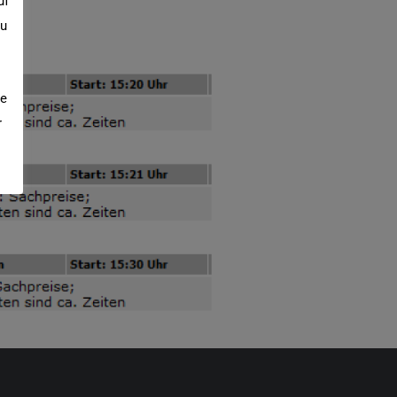
uf
zu
ie
r