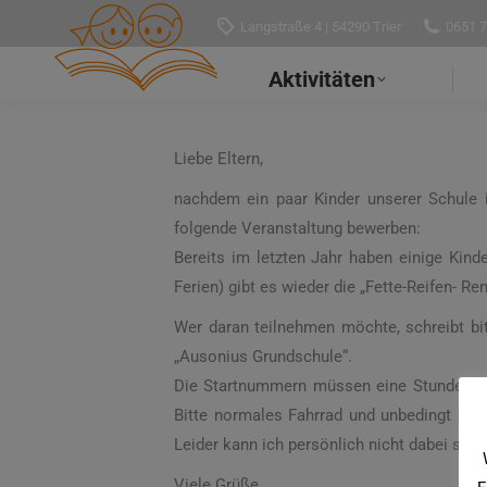
Langstraße 4 | 54290 Trier
0651 
Aktivitäten
Liebe Eltern,
nachdem ein paar Kinder unserer Schule i
folgende Veranstaltung bewerben:
Bereits im letzten Jahr haben einige Kin
Ferien) gibt es wieder die „Fette-Reifen- Re
Wer daran teilnehmen möchte, schreibt bi
„Ausonius Grundschule“.
Die Startnummern müssen eine Stunde vor 
Bitte normales Fahrrad und unbedingt den
Leider kann ich persönlich nicht dabei sein
Viele Grüße,