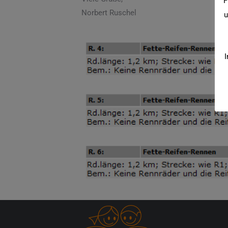
F
Norbert Ruschel
u
I