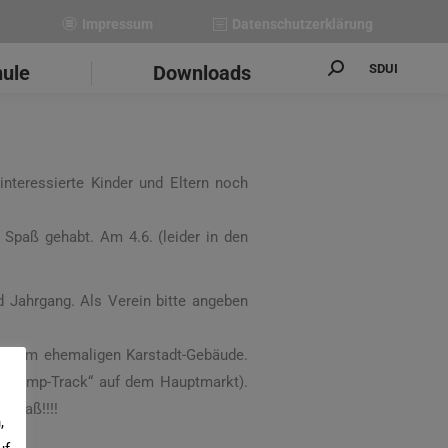
Impressum
Datenschutzerklärung
SDUI
hule
Downloads
Search:
nteressierte Kinder und Eltern noch
 Spaß gehabt. Am 4.6. (leider in den
d Jahrgang. Als Verein bitte angeben
or dem ehemaligen Karstadt-Gebäude.
. „Pump-Track“ auf dem Hauptmarkt).
 Spaß!!!!
,