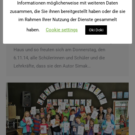
Informationen möglicherweise mit weiteren Daten
zusammen, die Sie ihnen bereitgestellt haben oder die sie
Autorenlesung mit Simak Büchel
im Rahmen Ihrer Nutzung der Dienste gesammelt
haben.
Cookie settings
Oki Doki
Lesen in Ausonius
Von
twister
13. November 2014
Einen echten Schriftsteller hat man nicht alle Tage im
Haus und so freuten sich am Donnerstag, den
6.11.14, alle Schülerinnen und Schüler und die
Lehrkräfte, dass sie den Autor Simak…