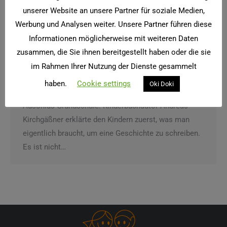
unserer Website an unsere Partner für soziale Medien,
Werbung und Analysen weiter. Unsere Partner führen diese
Informationen möglicherweise mit weiteren Daten
zusammen, die Sie ihnen bereitgestellt haben oder die sie
Ein ganz besonderes Gespenst
im Rahmen Ihrer Nutzung der Dienste gesammelt
Lesen in Ausonius
Von
twister
20. März 2023
haben.
Cookie settings
Oki Doki
Das war mal wieder ein toller Vormittag in der
Ausonius Grundschule: Kinderbuchautor Andreas
Kirchgäßner erklärte den Kindern zuerst, was man
eigentlich braucht, um eine Geschichte zu schreiben.
Es ist nicht…