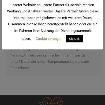
unserer Website an unsere Partner für soziale Medien,
Werbung und Analysen weiter. Unsere Partner führen diese
Informationen möglicherweise mit weiteren Daten
zusammen, die Sie ihnen bereitgestellt haben oder die sie
Schwimmen und Sinken…
im Rahmen Ihrer Nutzung der Dienste gesammelt
Allgemein
Von
twister
20. Juni 2022
haben.
Cookie settings
Oki Doki
In der letzten Woche machte sich die 1a auf
„Entdeckungstour“ im Klassenzimmer. Es galt
herauszufinden, was kann schwimmen – was geht
unter? Durch die hohen Temperaturen kam uns die
Planscherei…