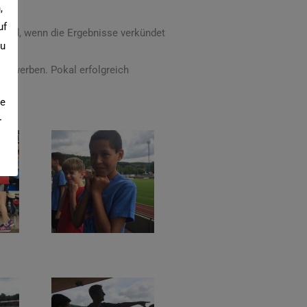
,
uf
nnend, wenn die Ergebnisse verkündet
zu
ttbewerben. Pokal erfolgreich
ie
r