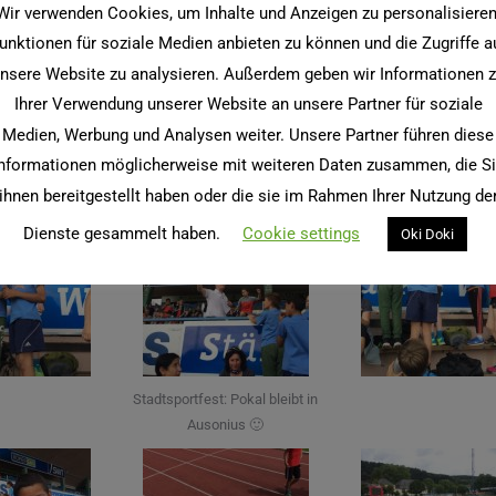
Wir verwenden Cookies, um Inhalte und Anzeigen zu personalisieren
ingen sie an den Start der 6 Disziplinen.
unktionen für soziale Medien anbieten zu können und die Zugriffe a
keiner weiß, wo er liegt. Und ganz am Ende wird es dann super spa
nsere Website zu analysieren. Außerdem geben wir Informationen 
umendrücken!
Ihrer Verwendung unserer Website an unsere Partner für soziale
spitze. Fünf mal erster Platz und einmal zweiter Platz in den 6 We
Medien, Werbung und Analysen weiter. Unsere Partner führen diese
nformationen möglicherweise mit weiteren Daten zusammen, die S
er-Eis für alle besonders gut schmeckte 🙂
ihnen bereitgestellt haben oder die sie im Rahmen Ihrer Nutzung de
Dienste gesammelt haben.
Cookie settings
Oki Doki
Stadtsportfest: Pokal bleibt in
Ausonius 🙂