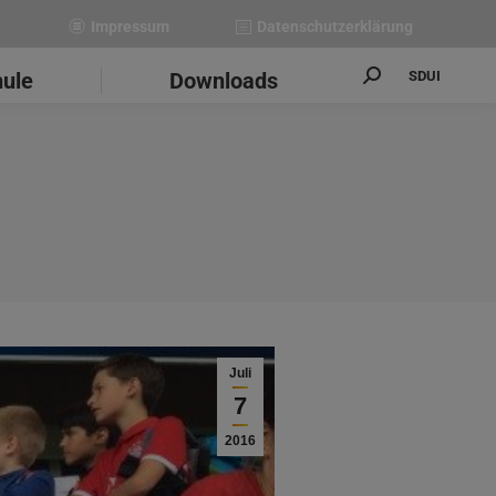
Impressum
Datenschutzerklärung
SDUI
hule
Downloads
Search:
Juli
7
2016