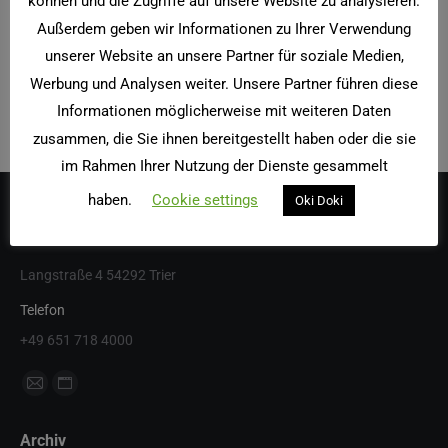
können und die Zugriffe auf unsere Website zu analysieren.
den fünften Platz auf ihrem Rückweg in die Schule mit einer
Außerdem geben wir Informationen zu Ihrer Verwendung
Kugel Eis.
unserer Website an unsere Partner für soziale Medien,
Und hier die Bilder von 2011
Werbung und Analysen weiter. Unsere Partner führen diese
Informationen möglicherweise mit weiteren Daten
zusammen, die Sie ihnen bereitgestellt haben oder die sie
im Rahmen Ihrer Nutzung der Dienste gesammelt
haben.
Cookie settings
Oki Doki
Ausonius Grundschule
Langstraße 4 54292 Trier
Telefon
+49 651 718 4000
Finden Sie uns auf:
E-
Website
Mail
page
Archiv
page
opens