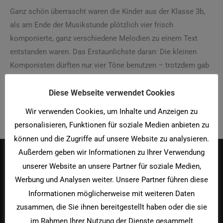
Ganz schön überrascht waren die Kinder aus der Klasse 3b,
als am Ende der Musikstunde plötzlich vier frisch
komponierte, ganz verschiedene Melodien zu einem Text
entstanden waren. Das Erstaunlichste daran: Die kleinen
Komponisten dürften nur vier Töne benutzen – trotzdem gab
es ganz unterschiedliche Liedideen.
Hier sehen Sie die fleißigen Komponisten bei der Arbeit:
Diese Webseite verwendet Cookies
Wir verwenden Cookies, um Inhalte und Anzeigen zu
personalisieren, Funktionen für soziale Medien anbieten zu
können und die Zugriffe auf unsere Website zu analysieren.
Außerdem geben wir Informationen zu Ihrer Verwendung
unserer Website an unsere Partner für soziale Medien,
Ausonius Grundschule
Werbung und Analysen weiter. Unsere Partner führen diese
Langstraße 4 54292 Trier
Informationen möglicherweise mit weiteren Daten
zusammen, die Sie ihnen bereitgestellt haben oder die sie
Telefon
im Rahmen Ihrer Nutzung der Dienste gesammelt
+49 651 718 4000