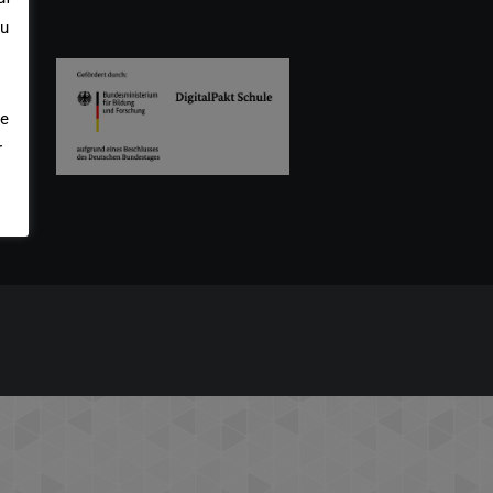
zu
ie
r