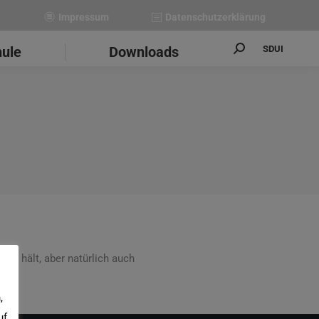
Impressum
Datenschutzerklärung
SDUI
hule
Downloads
Search:
ug hält, aber natürlich auch
,
uf