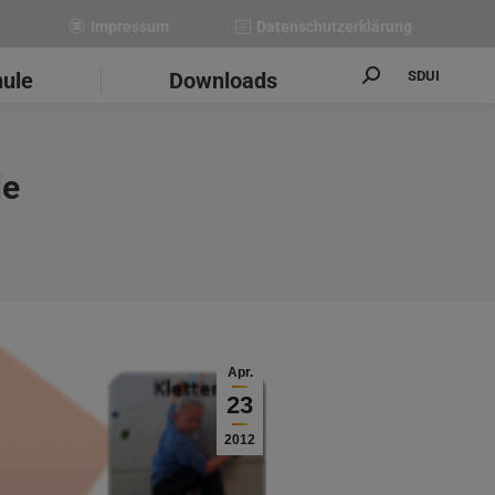
Impressum
Datenschutzerklärung
SDUI
hule
Downloads
Search:
le
Apr.
23
2012