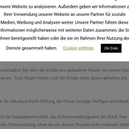
nsere Website zu analysieren. Außerdem geben wir Informationen 
 der Schulleitung von Frau Wingertszahn übernahm, existierten berei
Ihrer Verwendung unserer Website an unsere Partner für soziale
dass es nicht nur um die Errichtung einer Kletterwand ging, sondern i
Medien, Werbung und Analysen weiter. Unsere Partner führen diese
en entstehen sollte.
nformationen möglicherweise mit weiteren Daten zusammen, die S
ihnen bereitgestellt haben oder die sie im Rahmen Ihrer Nutzung de
schule „run out“, die auch den „Cube“ in Trier gebaut hat, machten u
ungswünsche wie Überhang und „um die Ecke“-Klettern sorgten dafür
Dienste gesammelt haben.
Cookie settings
Oki Doki
selstadion, bei dem die Kinder pro gelaufener Runde von einem Spo
amen. Trotz Regen ließen sich die Kinder nicht davon abhalten, bis 
le die Nikolaus-Koch-Stiftung, die Firma Umzüge Steffgen und Mam
Amt für Gebäudewirtschaft, das Schulverwaltungsamt der Stadt Trier
eelle Unterstützung, ohne die wir dieses Projekt nicht vollendet hätt