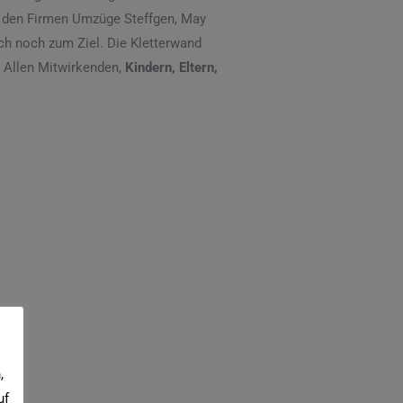
ns, den Firmen Umzüge Steffgen, May
ch noch zum Ziel. Die Kletterwand
. Allen Mitwirkenden,
Kindern, Eltern,
,
uf