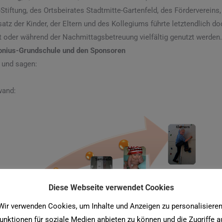
h-Stiftung, des Ortsbeirates Stadtmitte-Gartenfeld, des Förderverei
 der Kinder, der Eltern und des Kollegiums führte letztendlich do
t oder während der Nachmittagsbetreuung vielfältig genutzt werden
onius-Grundschule und den Sponsoren
 und sagen:
wand:
Diese Webseite verwendet Cookies
Wir verwenden Cookies, um Inhalte und Anzeigen zu personalisieren
unktionen für soziale Medien anbieten zu können und die Zugriffe a