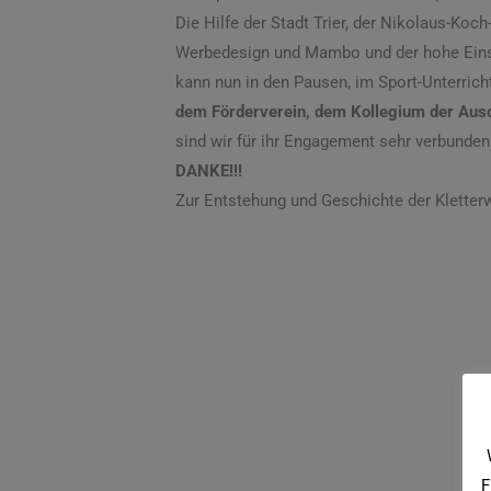
Die Hilfe der Stadt Trier, der Nikolaus-Koc
Werbedesign und Mambo und der hohe Einsatz
kann nun in den Pausen, im Sport-Unterrich
dem Förderverein, dem Kollegium der Aus
sind wir für ihr Engagement sehr verbunden
DANKE!!!
Zur Entstehung und Geschichte der Kletter
F