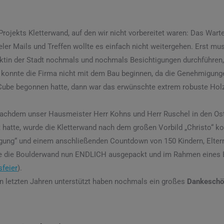
rojekts Kletterwand, auf den wir nicht vorbereitet waren: Das Warte
ieler Mails und Treffen wollte es einfach nicht weitergehen. Erst m
ktin der Stadt nochmals und nochmals Besichtigungen durchführen, 
konnte die Firma nicht mit dem Bau beginnen, da die Genehmigunge
ube begonnen hatte, dann war das erwünschte extrem robuste Holz 
achdem unser Hausmeister Herr Kohns und Herr Ruschel in den Oste
t hatte, wurde die Kletterwand nach dem großen Vorbild „Christo“ kom
gung“ und einem anschließenden Countdown von 150 Kindern, Elter
rde die Boulderwand nun ENDLICH ausgepackt und im Rahmen eines
sfeier
).
den letzten Jahren unterstützt haben nochmals ein großes
Dankeschö