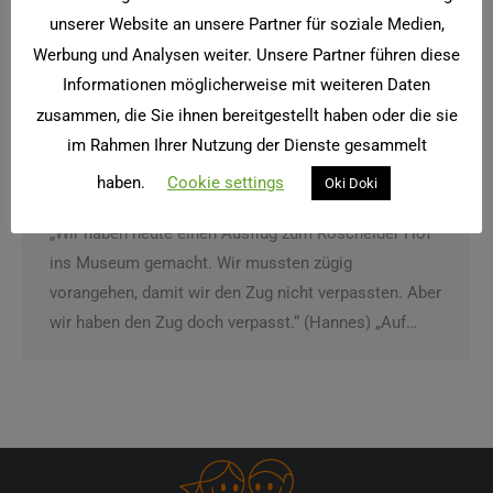
unserer Website an unsere Partner für soziale Medien,
Werbung und Analysen weiter. Unsere Partner führen diese
Informationen möglicherweise mit weiteren Daten
zusammen, die Sie ihnen bereitgestellt haben oder die sie
Ausflug der 3. Klassen zum Roscheider
im Rahmen Ihrer Nutzung der Dienste gesammelt
Hof
haben.
Cookie settings
Oki Doki
Allgemein
Von
twister
1. September 2017
„Wir haben heute einen Ausflug zum Roscheider Hof
ins Museum gemacht. Wir mussten zügig
vorangehen, damit wir den Zug nicht verpassten. Aber
wir haben den Zug doch verpasst.“ (Hannes) „Auf…