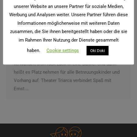
unserer Website an unsere Partner für soziale Medien,
Werbung und Analysen weiter. Unsere Partner führen diese
Informationen möglicherweise mit weiteren Daten
zusammen, die Sie ihnen bereitgestellt haben oder die sie
Theater Triarca
im Rahmen Ihrer Nutzung der Dienste gesammelt
Betreuung
Von
twister
25. Mai 2015
haben.
Cookie settings
Oki Doki
Heute ist Theater angesagt. Der Ruheraum
verwandelt sich ruck-zuck in eine Bühne. Und dann
heißt es Platz nehmen für alle Betreuungskinder und
Vorhang auf. Theater Triarca verbindet Spaß mit
Ernst.…