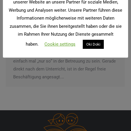
unserer Website an unsere Partner für soziale Medien,
Werbung und Analysen weiter. Unsere Partner führen diese
Informationen möglicherweise mit weiteren Daten
zusammen, die Sie ihnen bereitgestellt haben oder die sie
Im Betreuungsraum
im Rahmen Ihrer Nutzung der Dienste gesammelt
Betreuung
Von
twister
1. Mai 2015
haben.
Cookie settings
Oki Doki
Neben all den vielen Projekten, tut es auch gut,
einfach mal „nur so“ in der Betreuung zu sein. Gerade
direkt nach dem Unterricht, ist in der Regel freie
Beschäftigung angesagt.…