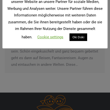
unserer Website an unsere Partner für soziale Medien,
Werbung und Analysen weiter. Unsere Partner führen diese
Informationen möglicherweise mit weiteren Daten
zusammen, die Sie ihnen bereitgestellt haben oder die sie
Fantasiereisen
im Rahmen Ihrer Nutzung der Dienste gesammelt
Betreuung
Von
twister
1. Februar 2015
haben.
Cookie settings
Oki Doki
Manchmal muss es auch ganz, ganz ruhig und leise
sein. Schön eingekuschelt und ganz bequem gebettet
geht es dann auf Reisen, Fantasiereisen. Augen zu
und eintauchen in andere Welten. Diese…