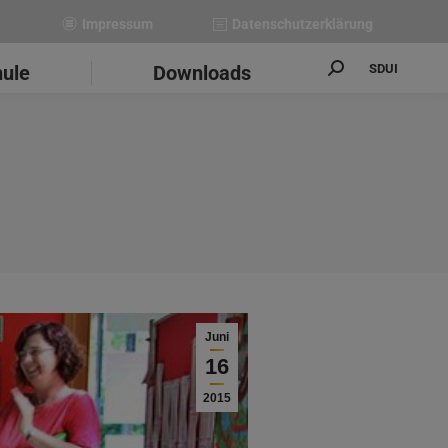
Impressum
Datenschutzerklärung
SDUI
hule
Downloads
Search:
Juni
16
2015