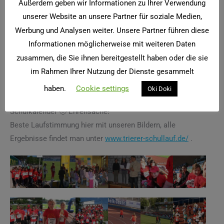
Außerdem geben wir Informationen zu Ihrer Verwendung
Mädchen. Mit einer Laola-Welle wurden sie von ihrer
unserer Website an unsere Partner für soziale Medien,
Mannschaft begrüßt!
Werbung und Analysen weiter. Unsere Partner führen diese
Herzlichen Glückwunsch!!!
Der 6. Platz in der Schulwertung geht an die Mädchen, der 14.
Informationen möglicherweise mit weiteren Daten
Platz an die Jungs! Ergebnisse, auf die alle stolz sind! Gut
zusammen, die Sie ihnen bereitgestellt haben oder die sie
gemacht! Verdienter Applaus gab es noch einmal für alle bei
im Rahmen Ihrer Nutzung der Dienste gesammelt
der Ehrung am nächsten Tag durch Herrn Ruschel in der
haben.
Cookie settings
Oki Doki
Schule. Und der Termin im Mai 2012 steht schon im
Schulkalender 🙂 Ehrensache!
Beste Laufstimmung hier mit unseren Bildern, alle
Ergebnisse findet man unter
www.trierer-schullauf.de/
.