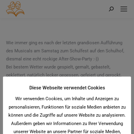
Search:
Wie immer ging es nach der letzten grandiosen Aufführung
des Musicals am Samstag zum Schulfest auf den Schulhof,
diesmal eine echt rockige After-Show-Party :-))
Bei bestem Wetter wurde gespielt, gemalt, gebastelt,
geklettert, natürlich lecker gegessen, gefeiert und gerockt.
Und irgendwie wollte es dieses Jahr fast gar nicht enden,
Diese Webseite verwendet Cookies
unser Fest 😉
Wir verwenden Cookies, um Inhalte und Anzeigen zu
Vielen Dank an all die fleißigen Hände, die gute Stimmung
personalisieren, Funktionen für soziale Medien anbieten zu
und den schönen Tag!
können und die Zugriffe auf unsere Website zu analysieren.
Außerdem geben wir Informationen zu Ihrer Verwendung
unserer Website an unsere Partner für soziale Medien,