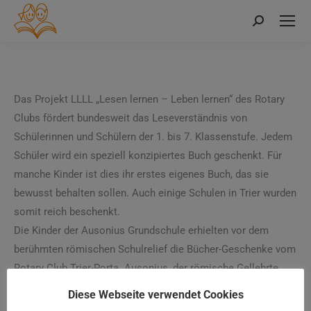
Search:
Das Projekt LLLL „Lesen lernen – Leben lernen“ des Rotary
Clubs fördert bundesweit das Leseverständnis von
Schülerinnen und Schülern der 1. bis 7. Klassenstufe. Jedem
Schüler wird ein speziell konzipiertes Buch geschenkt. Für
manche Kinder ist dies ihr erstes eigenes Buch, das sie
bewusst behalten sollen. Auch einige Schulen in Trier wurden
somit reich beschenkt.
Die Kinder der Ausonius Grundschule erhielten vor dem
berühmten römischen Schulrelief die Bücher-Geschenke vom
Rotary Club Trier-Porta. Ausonius, der römische Gellehrte
und Lehrer am Kaiserhof hätte sicherlich auch seine Freude
Diese Webseite verwendet Cookies
an so einem Geschenk gehabt. Jedes Kind der Schule erhält