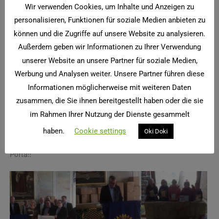
Wir verwenden Cookies, um Inhalte und Anzeigen zu
sein eigenes Buch, das es nach der gemeinsamen
personalisieren, Funktionen für soziale Medien anbieten zu
Klassenlektüre behalten darf.
können und die Zugriffe auf unsere Website zu analysieren.
Zur Auswahl stehen Abenteuergeschichten der
Außerdem geben wir Informationen zu Ihrer Verwendung
Karottenbande, die Erfahrungen des kleinen Hanno und in
unserer Website an unsere Partner für soziale Medien,
„Hamsteralarm“ erlebt Hamster Paule Unvorhersehbares,
Werbung und Analysen weiter. Unsere Partner führen diese
obwohl er doch so gerne mit der Familie in Urlaub gefahren
Informationen möglicherweise mit weiteren Daten
wäre.
zusammen, die Sie ihnen bereitgestellt haben oder die sie
Für Kinder, die aus anderen Ländern zu uns gekommen sind,
im Rahmen Ihrer Nutzung der Dienste gesammelt
gab es sogar ein Lernbuch mit CD-Rom das beim
Spracherwerb helfen soll.
haben.
Cookie settings
Oki Doki
Vielen Dank an die Verantwortlichen des Rotary Club Trier-
Porta!!