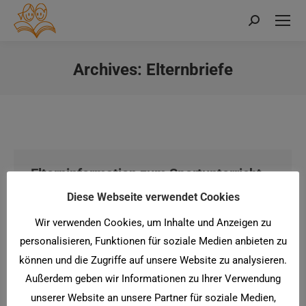
Search:
Archives:
Elternbriefe
Sie befinden sich hier:
Elterninformation zum Sportunterricht
in der Grundschule
Diese Webseite verwendet Cookies
Von
twister
17. November 2023
Wir verwenden Cookies, um Inhalte und Anzeigen zu
personalisieren, Funktionen für soziale Medien anbieten zu
können und die Zugriffe auf unsere Website zu analysieren.
FamilienApp der Stadt Trier
Außerdem geben wir Informationen zu Ihrer Verwendung
unserer Website an unsere Partner für soziale Medien,
Von
twister
15. März 2021
Kommentar hinterlassen